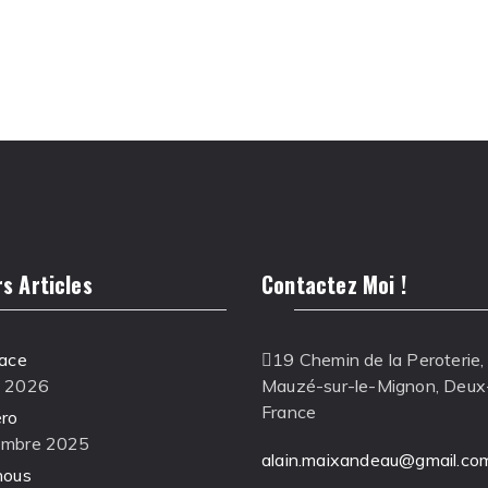
s Articles
Contactez Moi !
lace
19 Chemin de la Peroterie
s 2026
Mauzé-sur-le-Mignon, Deux
France
éro
embre 2025
alain.maixandeau@gmail.co
nous