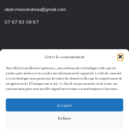
alain.maixandeau@gmail.com
07 67 93 09 67
Mes Horaires
Gérer le consentement
Pour offrir les meilleures expériences, nous utilisons des technologies telles que les
cookies pour stocker et/ou accéder aux informations des appareils. Le fait de consentir
du Lundi au Vendredi
à ces technologies nous permettra de traiter des données telles que le comportement de
08:00 – 18:00
navigation ou les ID uniques sur ce site. Le fait de ne pas consentir ou de retirer son
————————————
consentement peut avoir un effet négatif sur certaines caractéristiques et fonctions.
Samedi 10:00 – 18:00
Accepter
Conditions générales
Politique de cookies (UE)
Refuser