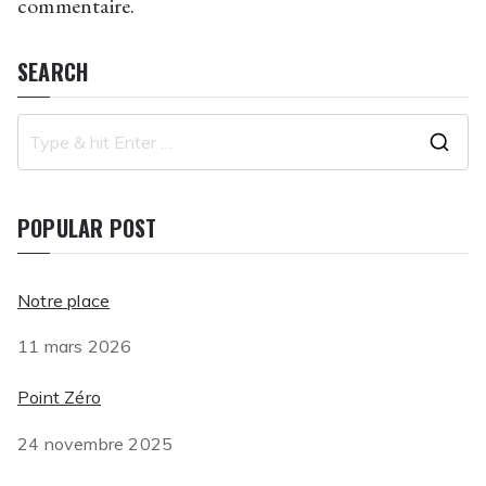
commentaire.
SEARCH
S
e
a
POPULAR POST
r
c
Notre place
h
f
11 mars 2026
o
Point Zéro
r
:
24 novembre 2025