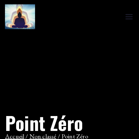
Aller
au
Methodes
Le site d'Alain Maixandeau
contenu
Traditionnelles
Chinoise
Point Zéro
Accueil
Non classé
Point Zéro